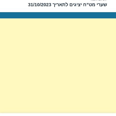
שערי מט”ח יציגים לתאריך 31/10/2023
הפוסט
הבא: