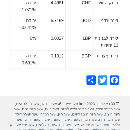
פרנק שווצרי
CHF
4.4881
ירידה
‎-1.071%
דינר ירדני
JOD
5.7169
ירידה
‎-0.641%
לירה לבנונית
LBP
0.0027
0%
10 יחידות
לירה מצרית
EGP
0.1312
ירידה
‎-0.681%
S
T
F
h
wi
a
ar
tt
c
פורסם
קטגוריות
תגיות
30 באוקטובר 2023
שער יציג
שער הדולר
,
שער הדולר היום
,
e
er
e
בתאריך
שער הדולר היציג
,
שער הדולר היציג להיום
,
שער היורו
,
שער היורו היום
,
שער
b
היורו היציג
,
שער היורו היציג להיום
,
שער היין
,
שער המרה
,
שער המרה דולר
,
שער המרה יורו
,
שער המרה פאונד
,
שער הפאונד
,
שער הפאונד היום
,
שער
o
חליפין
,
שער יציג בנק ישראל
,
שער יציג היום
,
שער יציג להיום
,
שער יציג של בנק