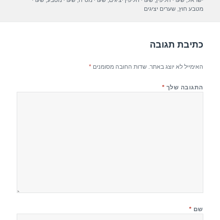
ישראל
,
שערי חליפין
,
שערי חליפין יציגים
,
שערי מט"ח
,
שערי מטבע
,
שערי
o
מטבע חוץ
,
שערים יציגים
k
כתיבת תגובה
האימייל לא יוצג באתר.
שדות החובה מסומנים
*
התגובה שלך
*
שם
*