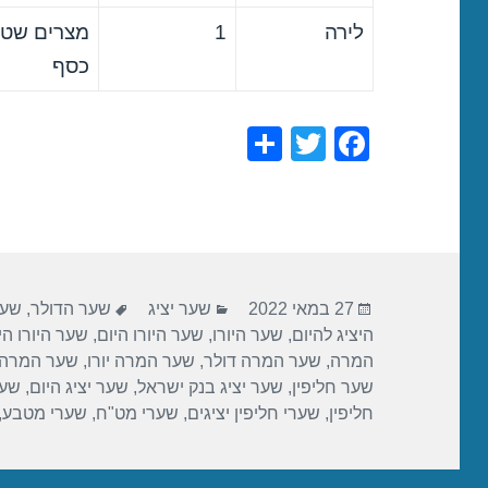
לירה
1
מצרים שטר
כסף
S
T
F
h
wi
a
ar
tt
c
e
er
e
b
פורסם
קטגוריות
תגיות
o
27 במאי 2022
שער יציג
שער הדולר
,
שער
בתאריך
היציג להיום
,
שער היורו
,
שער היורו היום
,
שער היורו הי
o
המרה
,
שער המרה דולר
,
שער המרה יורו
,
שער המרה 
k
שער חליפין
,
שער יציג בנק ישראל
,
שער יציג היום
,
שער
חליפין
,
שערי חליפין יציגים
,
שערי מט"ח
,
שערי מטבע
,