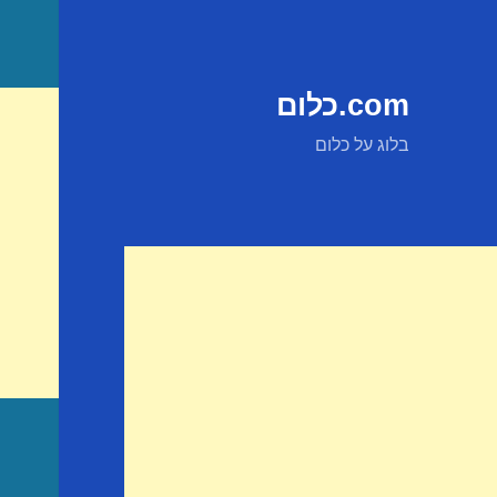
com.כלום
בלוג על כלום