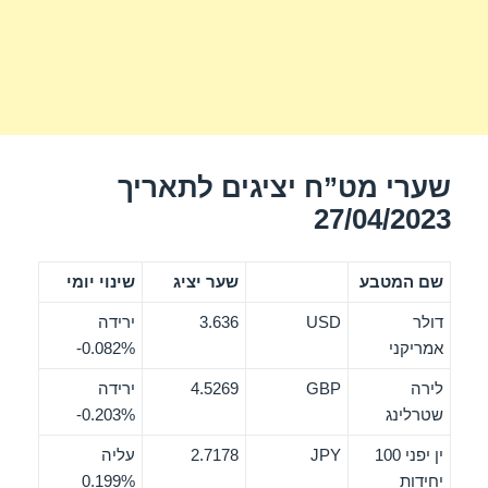
שערי מט”ח יציגים לתאריך
27/04/2023
שם המטבע
שער יציג
שינוי יומי
דולר
USD
3.636
ירידה
אמריקני
‎-0.082%
לירה
GBP
4.5269
ירידה
שטרלינג
‎-0.203%
ין יפני 100
JPY
2.7178
עליה
יחידות
0.199%