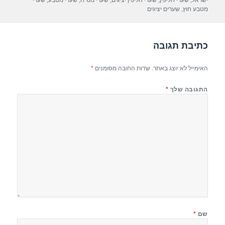
ישראל
,
שערי חליפין
,
שערי חליפין יציגים
,
שערי מט"ח
,
שערי מטבע
,
שערי
o
מטבע חוץ
,
שערים יציגים
k
כתיבת תגובה
האימייל לא יוצג באתר.
שדות החובה מסומנים
*
התגובה שלך
*
שם
*