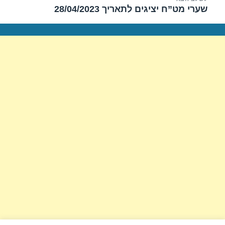
שערי מט”ח יציגים לתאריך 28/04/2023
הפוסט
הבא: