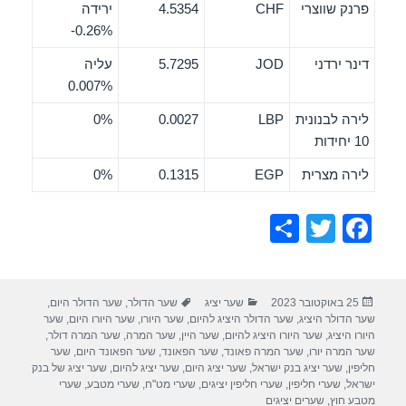
פרנק שווצרי
CHF
4.5354
ירידה
‎-0.26%
דינר ירדני
JOD
5.7295
עליה
0.007%
לירה לבנונית
LBP
0.0027
0%
10 יחידות
לירה מצרית
EGP
0.1315
0%
S
T
F
h
wi
a
ar
tt
c
פורסם
קטגוריות
תגיות
25 באוקטובר 2023
שער יציג
שער הדולר
,
שער הדולר היום
,
e
er
e
בתאריך
שער הדולר היציג
,
שער הדולר היציג להיום
,
שער היורו
,
שער היורו היום
,
שער
b
היורו היציג
,
שער היורו היציג להיום
,
שער היין
,
שער המרה
,
שער המרה דולר
,
שער המרה יורו
,
שער המרה פאונד
,
שער הפאונד
,
שער הפאונד היום
,
שער
o
חליפין
,
שער יציג בנק ישראל
,
שער יציג היום
,
שער יציג להיום
,
שער יציג של בנק
ישראל
,
שערי חליפין
,
שערי חליפין יציגים
,
שערי מט"ח
,
שערי מטבע
,
שערי
o
מטבע חוץ
,
שערים יציגים