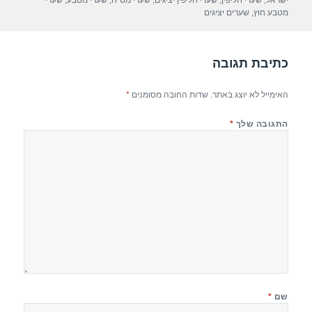
ישראל
,
שערי חליפין
,
שערי חליפין יציגים
,
שערי מט"ח
,
שערי מטבע
,
שערי
o
מטבע חוץ
,
שערים יציגים
k
כתיבת תגובה
האימייל לא יוצג באתר.
שדות החובה מסומנים
*
התגובה שלך
*
שם
*