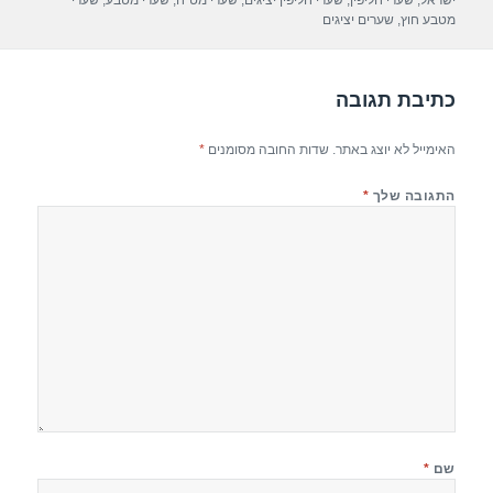
ישראל
,
שערי חליפין
,
שערי חליפין יציגים
,
שערי מט"ח
,
שערי מטבע
,
שערי
o
מטבע חוץ
,
שערים יציגים
k
כתיבת תגובה
האימייל לא יוצג באתר.
שדות החובה מסומנים
*
התגובה שלך
*
שם
*