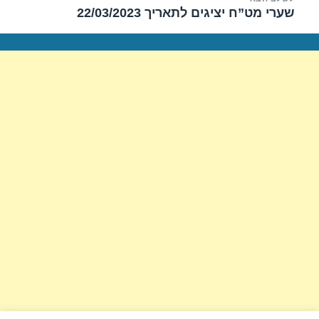
שערי מט”ח יציגים לתאריך 22/03/2023
הפוסט
הבא: