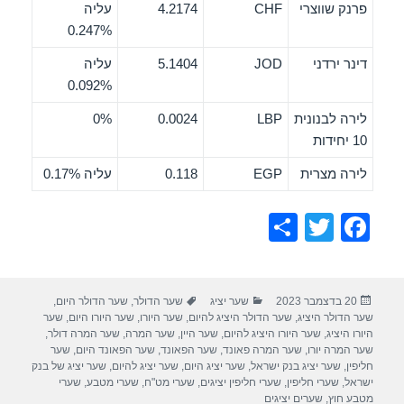
פרנק שווצרי
CHF
4.2174
עליה
0.247%
דינר ירדני
JOD
5.1404
עליה
0.092%
לירה לבנונית
LBP
0.0024
0%
10 יחידות
לירה מצרית
EGP
0.118
עליה 0.17%
S
T
F
h
wi
a
ar
tt
c
פורסם
קטגוריות
תגיות
20 בדצמבר 2023
שער יציג
שער הדולר
,
שער הדולר היום
,
e
er
e
בתאריך
שער הדולר היציג
,
שער הדולר היציג להיום
,
שער היורו
,
שער היורו היום
,
שער
b
היורו היציג
,
שער היורו היציג להיום
,
שער היין
,
שער המרה
,
שער המרה דולר
,
שער המרה יורו
,
שער המרה פאונד
,
שער הפאונד
,
שער הפאונד היום
,
שער
o
חליפין
,
שער יציג בנק ישראל
,
שער יציג היום
,
שער יציג להיום
,
שער יציג של בנק
ישראל
,
שערי חליפין
,
שערי חליפין יציגים
,
שערי מט"ח
,
שערי מטבע
,
שערי
o
מטבע חוץ
,
שערים יציגים