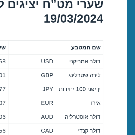
שערי מט”ח יציגים ל
19/03/2024
שם המטבע
שער
דולר אמריקני
USD
68
לירה שטרלינג
GBP
01
ין יפני 100 יחידות
JPY
77
אירו
EUR
07
דולר אוסטרליה
AUD
06
דולר קנדי
CAD
56