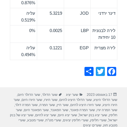
0.876%
דינר ירדני
JOD
5.3219
עליה
0.519%
לירה לבנונית
LBP
0.0025
0%
10 יחידות
לירה מצרית
EGP
0.1221
עליה
0.494%
S
T
F
h
wi
a
ar
tt
c
פורסם
קטגוריות
תגיות
17 באוגוסט 2023
שער יציג
שער הדולר
,
שער הדולר היום
,
e
er
e
בתאריך
שער הדולר היציג
,
שער הדולר היציג להיום
,
שער היורו
,
שער היורו היום
,
שער
b
היורו היציג
,
שער היורו היציג להיום
,
שער היין
,
שער המרה
,
שער המרה דולר
,
שער המרה יורו
,
שער המרה פאונד
,
שער הפאונד
,
שער הפאונד היום
,
שער
o
חליפין
,
שער יציג בנק ישראל
,
שער יציג היום
,
שער יציג להיום
,
שער יציג של בנק
ישראל
,
שערי חליפין
,
שערי חליפין יציגים
,
שערי מט"ח
,
שערי מטבע
,
שערי
o
מטבע חוץ
,
שערים יציגים