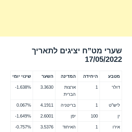
שערי מט”ח יציגים לתאריך
17/05/2022
מטבע
היחידה
המדינה
השער
שינוי יומי
דולר
1
ארצות
3.3630
1.638%-
הברית
ליש”ט
1
בריטניה
4.1911
0.067%
ין
100
יפן
2.6001
1.649%-
אירו
1
האיחוד
3.5376
0.757%-