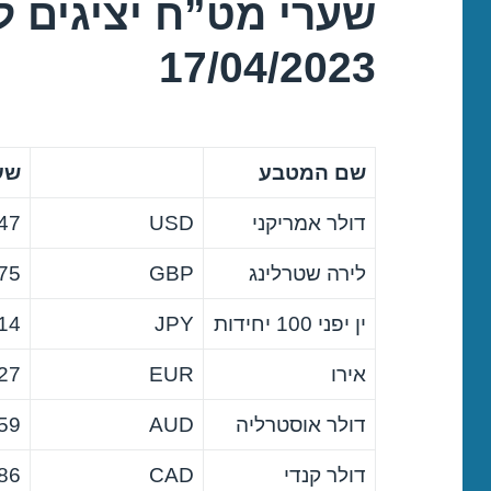
שערי מט”ח יציגים ל
17/04/2023
שם המטבע
שער
דולר אמריקני
USD
47
לירה שטרלינג
GBP
75
ין יפני 100 יחידות
JPY
14
אירו
EUR
27
דולר אוסטרליה
AUD
59
דולר קנדי
CAD
86