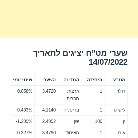
שערי מט”ח יציגים לתאריך
14/07/2022
מטבע
היחידה
המדינה
השער
שינוי יומי
דולר
1
ארצות
3.4720
0.058%
הברית
ליש”ט
1
בריטניה
4.1140
0.493%-
ין
100
יפן
2.4992
1.299%-
אירו
1
האיחוד
3.4790
0.327%-