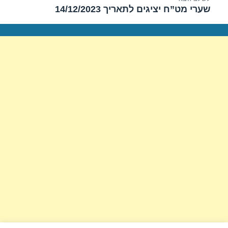
שערי מט”ח יציגים לתאריך 14/12/2023
הפוסט
הבא: