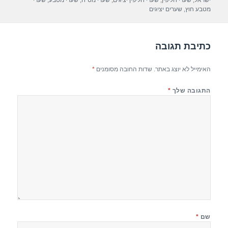
ישראל
,
שערי חליפין
,
שערי חליפין יציגים
,
שערי מט"ח
,
שערי מטבע
,
שערי
o
מטבע חוץ
,
שערים יציגים
k
כתיבת תגובה
האימייל לא יוצג באתר.
שדות החובה מסומנים
*
התגובה שלך
*
שם
*