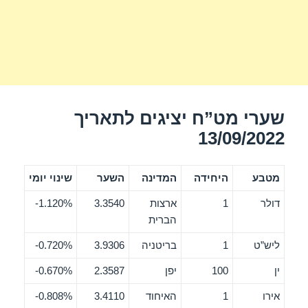
שערי מט”ח יציגים לתאריך
13/09/2022
מטבע
היחידה
המדינה
השער
שינוי יומי
דולר
1
ארצות
3.3540
1.120%-
הברית
ליש”ט
1
בריטניה
3.9306
0.720%-
ין
100
יפן
2.3587
0.670%-
אירו
1
האיחוד
3.4110
0.808%-