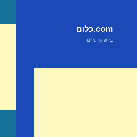
com.כלום
בלוג על כלום