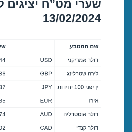
שערי מט”ח יציגים ל
13/02/2024
שם המטבע
שער
דולר אמריקני
USD
44
לירה שטרלינג
GBP
86
ין יפני 100 יחידות
JPY
87
אירו
EUR
85
דולר אוסטרליה
AUD
74
דולר קנדי
CAD
02