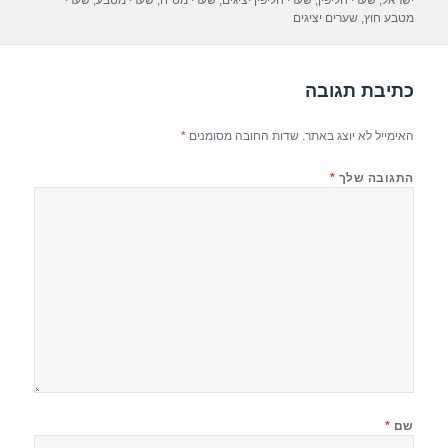
ישראל
,
שערי חליפין
,
שערי חליפין יציגים
,
שערי מט"ח
,
שערי מטבע
,
שערי
o
מטבע חוץ
,
שערים יציגים
k
כתיבת תגובה
האימייל לא יוצג באתר.
שדות החובה מסומנים
*
התגובה שלך
*
שם
*