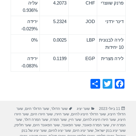
פרנק שווצרי
CHF
4.2073
עליה
0.936%
דינר ירדני
JOD
5.2324
ירידה
‎-0.029%
לירה לבנונית
LBP
0.0025
0%
10 יחידות
לירה מצרית
EGP
0.1199
ירידה
‎-0.083%
S
T
F
h
wi
a
ar
tt
c
פורסם
קטגוריות
תגיות
11 ביולי 2023
שער יציג
שער הדולר
,
שער הדולר היום
,
שער
e
er
e
בתאריך
הדולר היציג
,
שער הדולר היציג להיום
,
שער היורו
,
שער היורו היום
,
שער היורו
b
היציג
,
שער היורו היציג להיום
,
שער היין
,
שער המרה
,
שער המרה דולר
,
שער
המרה יורו
,
שער המרה פאונד
,
שער הפאונד
,
שער הפאונד היום
,
שער חליפין
,
o
שער יציג בנק ישראל
,
שער יציג היום
,
שער יציג להיום
,
שער יציג של בנק