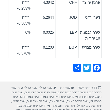
פרנק שווצרי
CHF
4.3942
ירידה
‎-0.293%
דינר ירדני
JOD
5.2644
ירידה
‎-0.565%
לירה לבנונית
LBP
0.0025
0%
10 יחידות
לירה מצרית
EGP
0.1209
ירידה
‎-0.576%
S
T
F
h
wi
a
ar
tt
c
פורסם
קטגוריות
תגיות
11 בינואר 2024
שער יציג
שער הדולר
,
שער הדולר היום
,
שער
e
er
e
בתאריך
הדולר היציג
,
שער הדולר היציג להיום
,
שער היורו
,
שער היורו היום
,
שער היורו
b
היציג
,
שער היורו היציג להיום
,
שער היין
,
שער המרה
,
שער המרה דולר
,
שער
המרה יורו
,
שער המרה פאונד
,
שער הפאונד
,
שער הפאונד היום
,
שער חליפין
,
o
שער יציג בנק ישראל
,
שער יציג היום
,
שער יציג להיום
,
שער יציג של בנק