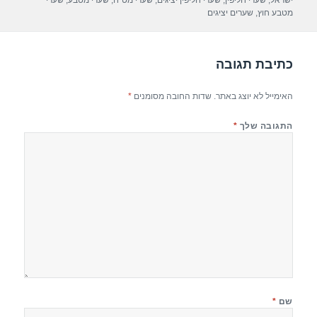
ישראל
,
שערי חליפין
,
שערי חליפין יציגים
,
שערי מט"ח
,
שערי מטבע
,
שערי
o
מטבע חוץ
,
שערים יציגים
k
כתיבת תגובה
האימייל לא יוצג באתר.
שדות החובה מסומנים
*
התגובה שלך
*
שם
*