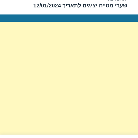
שערי מט”ח יציגים לתאריך 12/01/2024
הפוסט
הבא: