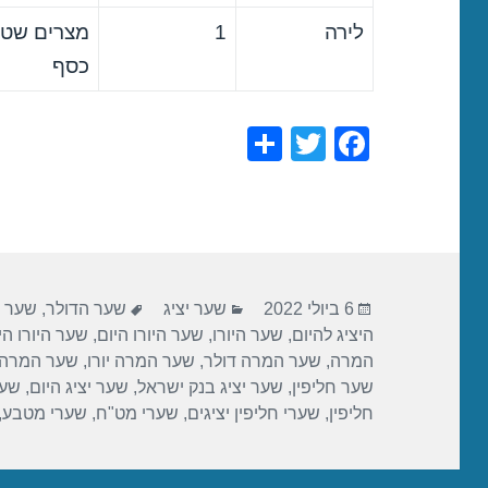
לירה
1
מצרים שטר
כסף
S
T
F
h
wi
a
ar
tt
c
e
er
e
b
פורסם
קטגוריות
תגיות
o
6 ביולי 2022
שער יציג
שער הדולר
,
שער ה
בתאריך
היציג להיום
,
שער היורו
,
שער היורו היום
,
שער היורו הי
o
המרה
,
שער המרה דולר
,
שער המרה יורו
,
שער המרה 
k
שער חליפין
,
שער יציג בנק ישראל
,
שער יציג היום
,
שער
חליפין
,
שערי חליפין יציגים
,
שערי מט"ח
,
שערי מטבע
,