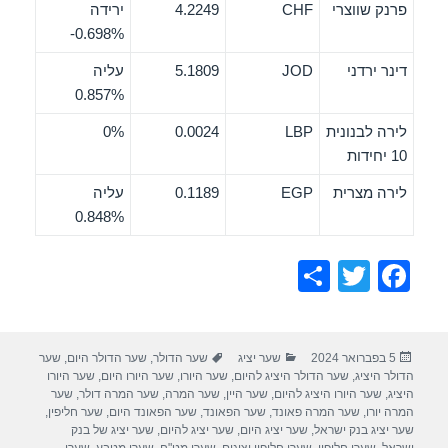
פרנק שווצרי
CHF
4.2249
ירידה
‎-0.698%
דינר ירדני
JOD
5.1809
עליה
0.857%
לירה לבנונית
LBP
0.0024
0%
10 יחידות
לירה מצרית
EGP
0.1189
עליה
0.848%
S
T
F
h
wi
a
ar
tt
c
פורסם
קטגוריות
תגיות
5 בפברואר 2024
שער יציג
שער הדולר
,
שער הדולר היום
,
שער
e
er
e
בתאריך
הדולר היציג
,
שער הדולר היציג להיום
,
שער היורו
,
שער היורו היום
,
שער היורו
b
היציג
,
שער היורו היציג להיום
,
שער היין
,
שער המרה
,
שער המרה דולר
,
שער
המרה יורו
,
שער המרה פאונד
,
שער הפאונד
,
שער הפאונד היום
,
שער חליפין
,
o
שער יציג בנק ישראל
,
שער יציג היום
,
שער יציג להיום
,
שער יציג של בנק