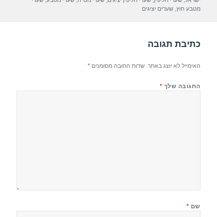
ישראל
,
שערי חליפין
,
שערי חליפין יציגים
,
שערי מט"ח
,
שערי מטבע
,
שערי
o
מטבע חוץ
,
שערים יציגים
k
כתיבת תגובה
האימייל לא יוצג באתר.
שדות החובה מסומנים
*
התגובה שלך
*
שם
*