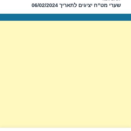
שערי מט”ח יציגים לתאריך 06/02/2024
הפוסט
הבא: