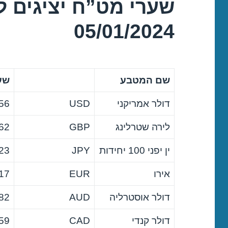
שערי מט”ח יציגים ל
05/01/2024
שם המטבע
שער
דולר אמריקני
USD
56
לירה שטרלינג
GBP
62
ין יפני 100 יחידות
JPY
23
אירו
EUR
17
דולר אוסטרליה
AUD
82
דולר קנדי
CAD
59