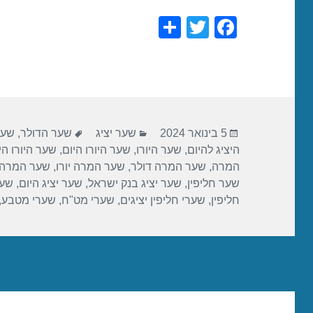
S
T
F
h
wi
a
ar
tt
c
e
er
e
b
פורסם
קטגוריות
תגיות
o
5 בינואר 2024
שער יציג
שער הדולר
,
שער
בתאריך
היציג להיום
,
שער היורו
,
שער היורו היום
,
שער היורו הי
o
המרה
,
שער המרה דולר
,
שער המרה יורו
,
שער המרה 
k
שער חליפין
,
שער יציג בנק ישראל
,
שער יציג היום
,
שער
חליפין
,
שערי חליפין יציגים
,
שערי מט"ח
,
שערי מטבע
,