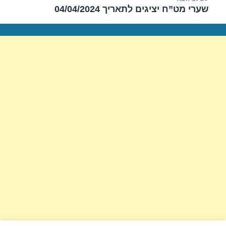
שערי מט”ח יציגים לתאריך 04/04/2024
הפוסט
הבא: