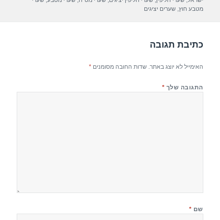
ישראל
,
שערי חליפין
,
שערי חליפין יציגים
,
שערי מט"ח
,
שערי מטבע
,
שערי
o
מטבע חוץ
,
שערים יציגים
k
כתיבת תגובה
האימייל לא יוצג באתר.
שדות החובה מסומנים
*
התגובה שלך
*
שם
*