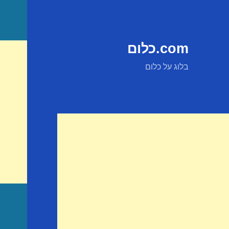
com.כלום
בלוג על כלום