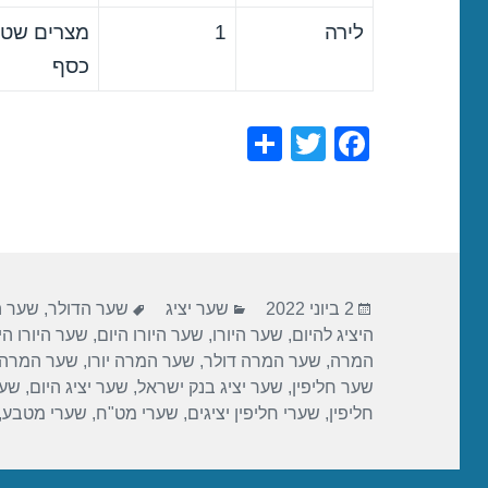
לירה
1
מצרים שטר
כסף
S
T
F
h
wi
a
ar
tt
c
e
er
e
b
פורסם
קטגוריות
תגיות
o
2 ביוני 2022
שער יציג
שער הדולר
,
שער ה
בתאריך
היציג להיום
,
שער היורו
,
שער היורו היום
,
שער היורו הי
o
המרה
,
שער המרה דולר
,
שער המרה יורו
,
שער המרה 
k
שער חליפין
,
שער יציג בנק ישראל
,
שער יציג היום
,
שער
חליפין
,
שערי חליפין יציגים
,
שערי מט"ח
,
שערי מטבע
,