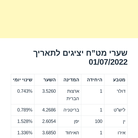
שערי מט”ח יציגים לתאריך
01/07/2022
מטבע
היחידה
המדינה
השער
שינוי יומי
דולר
1
ארצות
3.5260
0.743%
הברית
ליש”ט
1
בריטניה
4.2686
0.789%
ין
100
יפן
2.6054
1.528%
אירו
1
האיחוד
3.6850
1.336%