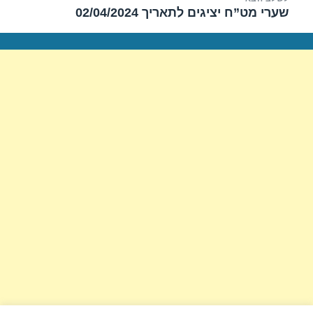
שערי מט”ח יציגים לתאריך 02/04/2024
הפוסט
הבא: