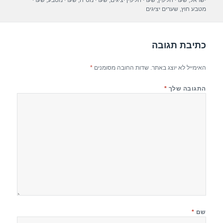
ישראל
,
שערי חליפין
,
שערי חליפין יציגים
,
שערי מט"ח
,
שערי מטבע
,
שערי
o
מטבע חוץ
,
שערים יציגים
k
כתיבת תגובה
האימייל לא יוצג באתר.
שדות החובה מסומנים
*
התגובה שלך
*
שם
*