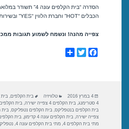
הכבלים “HOT” וחברת הלווין “YES” ובשירותי ה-VOD של החברות.
צפייה מהנה! ונשמח לשמוע תגובות ממכם
S
T
F
h
wi
a
ar
tt
c
e
er
e
b
פורסם
קטגוריות
תגיות
o
4 במרץ 2016
טלוויזיה
בית הקלפים
,
בית 
בתאריך
4 סטרימנג
,
בית הקלפים 4 צפייה ישירה
,
בית הקלפים
o
בית הקלפים בנטפליקס
,
בית הקלפים נטפליקס
,
בית הקל
k
צפייה ישירה
,
בית הקלפים עונה 4 קדימון
,
בית הקלפים
מתי בית הקלפים 4
,
מתי בית הקלפים עונה 4
,
נטפליק