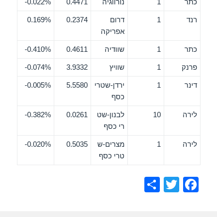
כתר
1
נורווגיה
0.4471
0.022%-
רנד
1
דרום
0.2374
0.169%
אפריקה
כתר
1
שוודיה
0.4611
0.410%-
פרנק
1
שוויץ
3.9332
0.074%-
דינר
1
ירדן-שטרי
5.5580
0.005%-
כסף
לירה
10
לבנון-שט
0.0261
0.382%-
רי כסף
לירה
1
מצרים-ש
0.5035
0.020%-
טרי כסף
S
T
F
h
wi
a
ar
tt
c