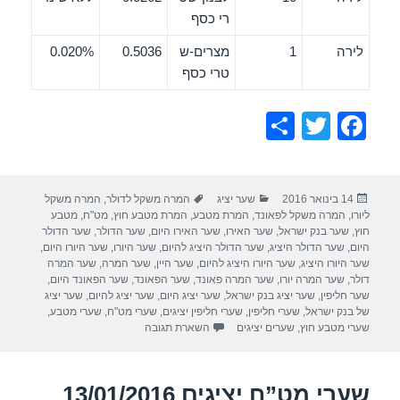
רי כסף
לירה
1
מצרים-ש
0.5036
0.020%
טרי כסף
S
T
F
h
wi
a
ar
tt
c
פורסם
קטגוריות
תגיות
14 בינואר 2016
שער יציג
המרה משקל לדולר
,
המרה משקל
e
er
e
בתאריך
ליורו
,
המרה משקל לפאונד
,
המרת מטבע
,
המרת מטבע חוץ
,
מט"ח
,
מטבע
b
חוץ
,
שער בנק ישראל
,
שער האירו
,
שער האירו היום
,
שער הדולר
,
שער הדולר
היום
,
שער הדולר היציג
,
שער הדולר היציג להיום
,
שער היורו
,
שער היורו היום
,
o
שער היורו היציג
,
שער היורו היציג להיום
,
שער היין
,
שער המרה
,
שער המרה
דולר
,
שער המרה יורו
,
שער המרה פאונד
,
שער הפאונד
,
שער הפאונד היום
,
o
שער חליפין
,
שער יציג בנק ישראל
,
שער יציג היום
,
שער יציג להיום
,
שער יציג
של בנק ישראל
,
שערי חליפין
,
שערי חליפין יציגים
,
שערי מט"ח
,
שערי מטבע
,
k
שערי מטבע חוץ
,
שערים יציגים
השארת תגובה
שערי מט”ח יציגים 13/01/2016