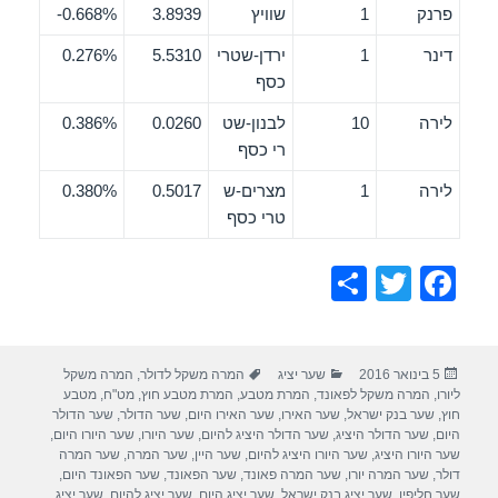
פרנק
1
שוויץ
3.8939
0.668%-
דינר
1
ירדן-שטרי
5.5310
0.276%
כסף
לירה
10
לבנון-שט
0.0260
0.386%
רי כסף
לירה
1
מצרים-ש
0.5017
0.380%
טרי כסף
S
T
F
h
wi
a
ar
tt
c
פורסם
קטגוריות
תגיות
5 בינואר 2016
שער יציג
המרה משקל לדולר
,
המרה משקל
e
er
e
בתאריך
ליורו
,
המרה משקל לפאונד
,
המרת מטבע
,
המרת מטבע חוץ
,
מט"ח
,
מטבע
b
חוץ
,
שער בנק ישראל
,
שער האירו
,
שער האירו היום
,
שער הדולר
,
שער הדולר
היום
,
שער הדולר היציג
,
שער הדולר היציג להיום
,
שער היורו
,
שער היורו היום
,
o
שער היורו היציג
,
שער היורו היציג להיום
,
שער היין
,
שער המרה
,
שער המרה
דולר
,
שער המרה יורו
,
שער המרה פאונד
,
שער הפאונד
,
שער הפאונד היום
,
o
שער חליפין
,
שער יציג בנק ישראל
,
שער יציג היום
,
שער יציג להיום
,
שער יציג