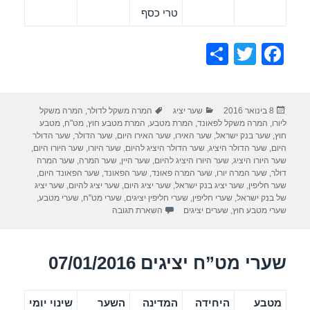
טרי כסף
S
T
F
h
wi
a
ar
tt
c
פורסם
קטגוריות
תגיות
8 בינואר 2016
שער יציג
המרה משקל לדולר
,
המרה משקל
e
er
e
בתאריך
ליורו
,
המרה משקל לפאונד
,
המרת מטבע
,
המרת מטבע חוץ
,
מט"ח
,
מטבע
b
חוץ
,
שער בנק ישראל
,
שער האירו
,
שער האירו היום
,
שער הדולר
,
שער הדולר
היום
,
שער הדולר היציג
,
שער הדולר היציג להיום
,
שער היורו
,
שער היורו היום
,
o
שער היורו היציג
,
שער היורו היציג להיום
,
שער היין
,
שער המרה
,
שער המרה
דולר
,
שער המרה יורו
,
שער המרה פאונד
,
שער הפאונד
,
שער הפאונד היום
,
o
שער חליפין
,
שער יציג בנק ישראל
,
שער יציג היום
,
שער יציג להיום
,
שער יציג
של בנק ישראל
,
שערי חליפין
,
שערי חליפין יציגים
,
שערי מט"ח
,
שערי מטבע
,
k
שערי מטבע חוץ
,
שערים יציגים
השארת תגובה
שערי מט”ח יציגים 07/01/2016
מטבע
היחידה
המדינה
השער
שינוי יומי