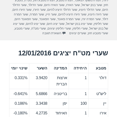
ליורו
,
המרה משקל לפאונד
,
המרת מטבע
,
המרת מטבע חוץ
,
מט"ח
,
מטבע
b
חוץ
,
שער בנק ישראל
,
שער האירו
,
שער האירו היום
,
שער הדולר
,
שער הדולר
היום
,
שער הדולר היציג
,
שער הדולר היציג להיום
,
שער היורו
,
שער היורו היום
,
o
שער היורו היציג
,
שער היורו היציג להיום
,
שער היין
,
שער המרה
,
שער המרה
דולר
,
שער המרה יורו
,
שער המרה פאונד
,
שער הפאונד
,
שער הפאונד היום
,
o
שער חליפין
,
שער יציג בנק ישראל
,
שער יציג היום
,
שער יציג להיום
,
שער יציג
של בנק ישראל
,
שערי חליפין
,
שערי חליפין יציגים
,
שערי מט"ח
,
שערי מטבע
,
k
שערי מטבע חוץ
,
שערים יציגים
השארת תגובה
שערי מט”ח יציגים 12/01/2016
מטבע
היחידה
המדינה
השער
שינוי יומי
דולר
1
ארצות
3.9420
0.331%
הברית
ליש”ט
1
בריטניה
5.6866
0.641%-
יין
100
יפן
3.3438
0.186%
אירו
1
האיחוד
4.2735
0.180%-