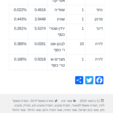
אפריקה
כתר
1
שוודיה
0.4616
0.022%-
פרנק
1
שוויץ
3.9448
0.443%
דינר
1
ירדן-שטרי
5.5374
0.281%
כסף
לירה
10
לבנון-שט
0.0261
0.385%
רי כסף
לירה
1
מצרים-ש
0.5018
0.180%
טרי כסף
S
T
F
h
wi
a
ar
tt
c
פורסם
קטגוריות
תגיות
11 בינואר 2016
שער יציג
המרה משקל לדולר
,
המרה משקל
e
er
e
בתאריך
ליורו
,
המרה משקל לפאונד
,
המרת מטבע
,
המרת מטבע חוץ
,
מט"ח
,
מטבע
b
חוץ
,
שער בנק ישראל
,
שער האירו
,
שער האירו היום
,
שער הדולר
,
שער הדולר