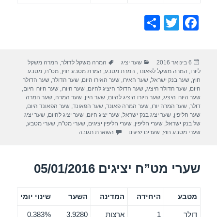
S
T
F
h
wi
a
ar
tt
c
פורסם
קטגוריות
תגיות
6 בינואר 2016
שער יציג
המרה משקל לדולר
,
המרה משקל
e
er
e
בתאריך
ליורו
,
המרה משקל לפאונד
,
המרת מטבע
,
המרת מטבע חוץ
,
מט"ח
,
מטבע
b
חוץ
,
שער בנק ישראל
,
שער האירו
,
שער האירו היום
,
שער הדולר
,
שער הדולר
היום
,
שער הדולר היציג
,
שער הדולר היציג להיום
,
שער היורו
,
שער היורו היום
,
o
שער היורו היציג
,
שער היורו היציג להיום
,
שער היין
,
שער המרה
,
שער המרה
דולר
,
שער המרה יורו
,
שער המרה פאונד
,
שער הפאונד
,
שער הפאונד היום
,
o
שער חליפין
,
שער יציג בנק ישראל
,
שער יציג היום
,
שער יציג להיום
,
שער יציג
של בנק ישראל
,
שערי חליפין
,
שערי חליפין יציגים
,
שערי מט"ח
,
שערי מטבע
,
k
שערי מטבע חוץ
,
שערים יציגים
השארת תגובה
שערי מט”ח יציגים 05/01/2016
מטבע
היחידה
המדינה
השער
שינוי יומי
דולר
1
ארצות
3.9280
0.383%