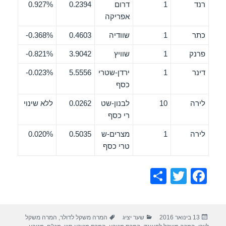
רנד
1
דרום
0.2394
0.927%
אפריקה
כתר
1
שוודיה
0.4603
0.368%-
פרנק
1
שוויץ
3.9042
0.821%-
דינר
1
ירדן-שטרי
5.5556
0.023%-
כסף
לירה
10
לבנון-שט
0.0262
ללא שינוי
רי כסף
לירה
1
מצרים-ש
0.5035
0.020%
טרי כסף
S
T
F
h
wi
a
ar
tt
c
פורסם
קטגוריות
תגיות
13 בינואר 2016
שער יציג
המרה משקל לדולר
,
המרה משקל
e
er
e
בתאריך