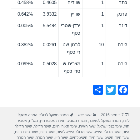
כתר
1
שוודיה
0.4605
0.458%
פרנק
1
שוויץ
3.9332
0.642%
דינר
1
ירדן-שטרי
5.5494
0.005%
כסף
לירה
10
לבנון-שט
0.0261
0.382%-
רי כסף
לירה
1
מצרים-ש
0.5028
0.099%-
טרי כסף
S
T
F
h
wi
a
ar
tt
c
פורסם
קטגוריות
תגיות
7 בינואר 2016
שער יציג
המרה משקל לדולר
,
המרה משקל
e
er
e
בתאריך
ליורו
,
המרה משקל לפאונד
,
המרת מטבע
,
המרת מטבע חוץ
,
מט"ח
,
מטבע
b
חוץ
,
שער בנק ישראל
,
שער האירו
,
שער האירו היום
,
שער הדולר
,
שער הדולר
היום
,
שער הדולר היציג
,
שער הדולר היציג להיום
,
שער היורו
,
שער היורו היום
,
o
שער היורו היציג
,
שער היורו היציג להיום
,
שער היין
,
שער המרה
,
שער המרה