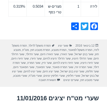
לירה
1
מצרים-ש
0.5034
0.319%
טרי כסף
S
T
F
h
wi
a
ar
tt
c
פורסם
קטגוריות
תגיות
12 בינואר 2016
שער יציג
המרה משקל לדולר
,
המרה משקל
e
er
e
בתאריך
ליורו
,
המרה משקל לפאונד
,
המרת מטבע
,
המרת מטבע חוץ
,
מט"ח
,
מטבע
b
חוץ
,
שער בנק ישראל
,
שער האירו
,
שער האירו היום
,
שער הדולר
,
שער הדולר
היום
,
שער הדולר היציג
,
שער הדולר היציג להיום
,
שער היורו
,
שער היורו היום
,
o
שער היורו היציג
,
שער היורו היציג להיום
,
שער היין
,
שער המרה
,
שער המרה
דולר
,
שער המרה יורו
,
שער המרה פאונד
,
שער הפאונד
,
שער הפאונד היום
,
o
שער חליפין
,
שער יציג בנק ישראל
,
שער יציג היום
,
שער יציג להיום
,
שער יציג
של בנק ישראל
,
שערי חליפין
,
שערי חליפין יציגים
,
שערי מט"ח
,
שערי מטבע
,
k
שערי מטבע חוץ
,
שערים יציגים
השארת תגובה
שערי מט”ח יציגים 11/01/2016