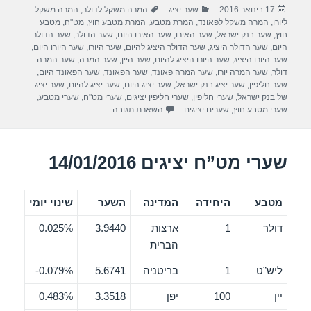
פורסם
קטגוריות
תגיות
17 בינואר 2016
שער יציג
המרה משקל לדולר
,
המרה משקל
e
er
e
בתאריך
ליורו
,
המרה משקל לפאונד
,
המרת מטבע
,
המרת מטבע חוץ
,
מט"ח
,
מטבע
b
חוץ
,
שער בנק ישראל
,
שער האירו
,
שער האירו היום
,
שער הדולר
,
שער הדולר
היום
,
שער הדולר היציג
,
שער הדולר היציג להיום
,
שער היורו
,
שער היורו היום
,
o
שער היורו היציג
,
שער היורו היציג להיום
,
שער היין
,
שער המרה
,
שער המרה
דולר
,
שער המרה יורו
,
שער המרה פאונד
,
שער הפאונד
,
שער הפאונד היום
,
o
שער חליפין
,
שער יציג בנק ישראל
,
שער יציג היום
,
שער יציג להיום
,
שער יציג
של בנק ישראל
,
שערי חליפין
,
שערי חליפין יציגים
,
שערי מט"ח
,
שערי מטבע
,
k
שערי מטבע חוץ
,
שערים יציגים
השארת תגובה
שערי מט”ח יציגים 14/01/2016
מטבע
היחידה
המדינה
השער
שינוי יומי
דולר
1
ארצות
3.9440
0.025%
הברית
ליש”ט
1
בריטניה
5.6741
0.079%-
יין
100
יפן
3.3518
0.483%