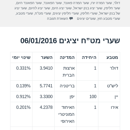
דולר
,
שער המרה יורו
,
שער המרה פאונד
,
שער הפאונד
,
שער הפאונד היום
,
o
שער חליפין
,
שער יציג בנק ישראל
,
שער יציג היום
,
שער יציג להיום
,
שער יציג
של בנק ישראל
,
שערי חליפין
,
שערי חליפין יציגים
,
שערי מט"ח
,
שערי מטבע
,
k
שערי מטבע חוץ
,
שערים יציגים
השארת תגובה
שערי מט”ח יציגים 06/01/2016
מטבע
היחידה
המדינה
השער
שינוי יומי
דולר
1
ארצות
3.9410
0.331%
הברית
ליש”ט
1
בריטניה
5.7741
0.139%
יין
100
יפן
3.3300
0.912%
אירו
1
האיחוד
4.2378
0.201%
המוניטרי
האירופי