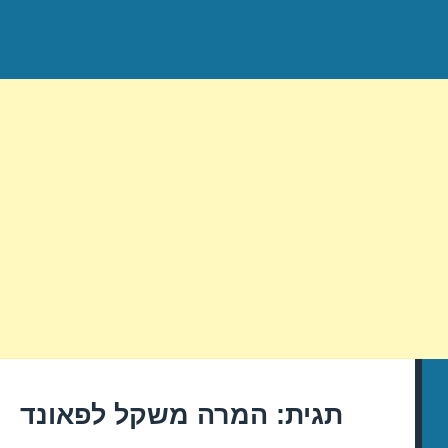
תגית:
המרה משקל לפאונד