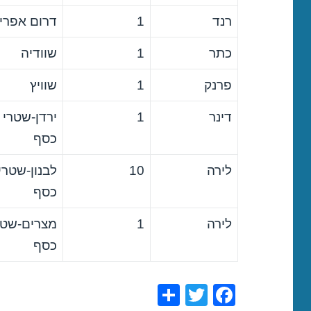
רנד
1
דרום אפרי
כתר
1
שוודיה
פרנק
1
שוויץ
דינר
1
ירדן-שטרי
כסף
לירה
10
לבנון-שטרי
כסף
לירה
1
מצרים-שטר
כסף
S
T
F