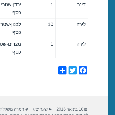
דינר
1
ירדן-שטרי
כסף
לירה
10
לבנון-שטרי
כסף
לירה
1
מצרים-שטר
כסף
S
T
F
h
wi
a
ar
tt
c
e
er
e
b
פורסם
קטגוריות
תגיות
o
18 בינואר 2016
שער יציג
המרה משקל לד