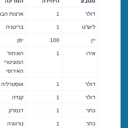
מטבע
היחידה
המדינה
דולר
1
ארצות הבר
ליש”ט
1
בריטניה
יין
100
יפן
אירו
1
האיחוד
המוניטרי
האירופי
דולר
1
אוסטרליה
דולר
1
קנדה
כתר
1
דנמרק
כתר
1
נורווגיה