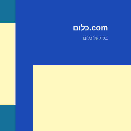
com.כלום
בלוג על כלום