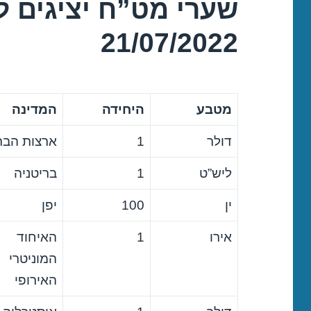
שערי מט”ח יציגים ל
21/07/2022
מטבע
היחידה
המדינה
דולר
1
ארצות הבר
ליש”ט
1
בריטניה
ין
100
יפן
אירו
1
האיחוד
המוניטרי
האירופי