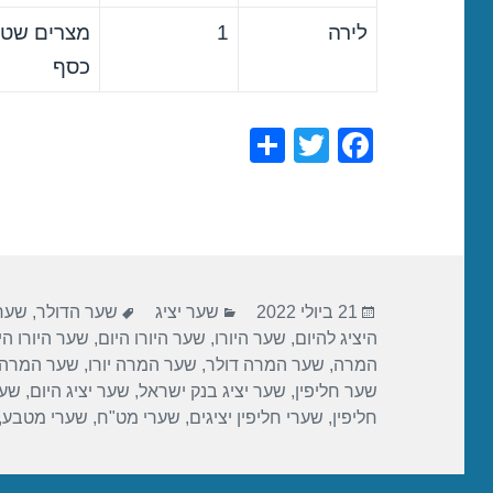
לירה
1
מצרים שטר
כסף
S
T
F
h
wi
a
ar
tt
c
e
er
e
b
פורסם
קטגוריות
תגיות
o
21 ביולי 2022
שער יציג
שער הדולר
,
שער 
בתאריך
היציג להיום
,
שער היורו
,
שער היורו היום
,
שער היורו הי
o
המרה
,
שער המרה דולר
,
שער המרה יורו
,
שער המרה 
k
שער חליפין
,
שער יציג בנק ישראל
,
שער יציג היום
,
שער
חליפין
,
שערי חליפין יציגים
,
שערי מט"ח
,
שערי מטבע
,